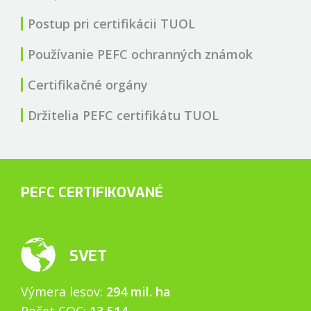
Postup pri certifikácii TUOL
Používanie PEFC ochranných známok
Certifikačné orgány
Držitelia PEFC certifikátu TUOL
PEFC CERTIFIKOVANÉ
SVET
Výmera lesov:
294 mil. ha