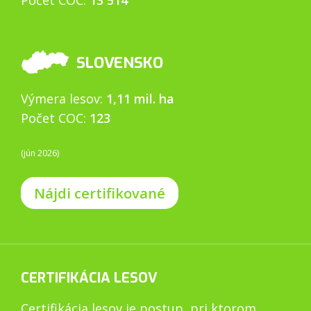
Počet COC:
13 514
SLOVENSKO
Výmera lesov:
1,11 mil. ha
Počet COC:
123
(jún 2026)
Nájdi certifikované
CERTIFIKÁCIA LESOV
Certifikácia lesov je postup, pri ktorom