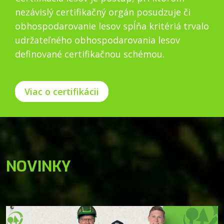
nezávislý certifikačný orgán posudzuje či
obhospodarovanie lesov spĺňa kritériá trvalo
udržateľného obhospodarovania lesov
definované certifikačnou schémou.
Viac o certifikácii
NOVINKY