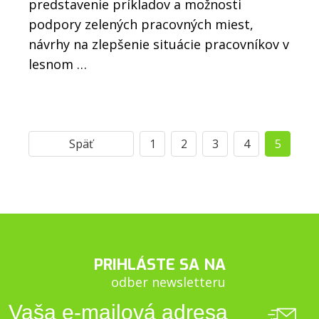
predstavenie príkladov a možnosti
podpory zelených pracovných miest,
návrhy na zlepšenie situácie pracovníkov v
lesnom …
Späť
1
2
3
4
5
PRIHLÁSTE SA NA
odber newsletteru