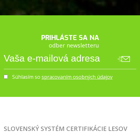
PRIHLÁSTE SA NA
odber newsletteru
Súhlasím so
spracovaním osobných údajov
SLOVENSKÝ SYSTÉM CERTIFIKÁCIE LESOV