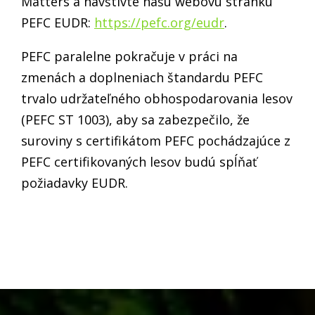
Matters a navštívte našu webovú stránku
PEFC EUDR:
https://pefc.org/eudr
.
PEFC paralelne pokračuje v práci na
zmenách a doplneniach štandardu PEFC
trvalo udržateľného obhospodarovania lesov
(PEFC ST 1003), aby sa zabezpečilo, že
suroviny s certifikátom PEFC pochádzajúce z
PEFC certifikovaných lesov budú spĺňať
požiadavky EUDR.