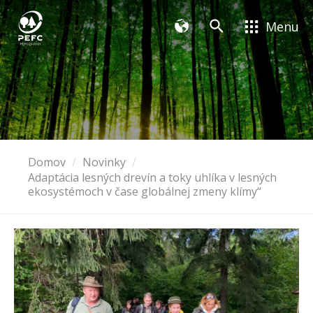
Menu
Domov
Novinky
Adaptácia lesných drevín a toky uhlíka v lesných
ekosystémoch v čase globálnej zmeny klímy“