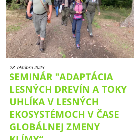
28. októbra 2023
SEMINÁR "ADAPTÁCIA
LESNÝCH DREVÍN A TOKY
UHLÍKA V LESNÝCH
EKOSYSTÉMOCH V ČASE
GLOBÁLNEJ ZMENY
KLÍMY“